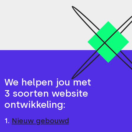
We helpen jou met
3 soorten website
ontwikkeling:
1.
Nieuw gebouwd