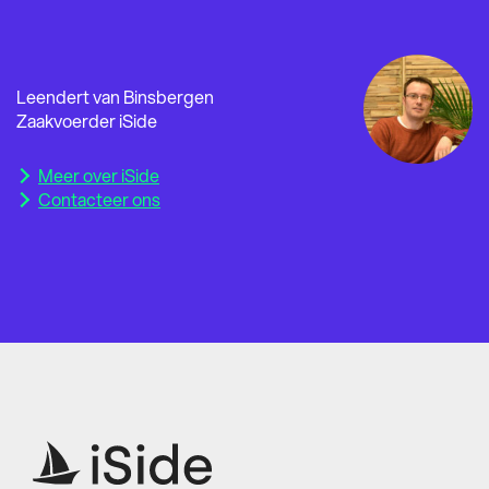
Leendert van Binsbergen
Zaakvoerder iSide
Meer over iSide
Contacteer ons