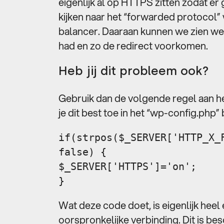
eigenlijk al op HTTPS zitten zodat er
kijken naar het “forwarded protocol
balancer. Daaraan kunnen we zien we
had en zo de redirect voorkomen.
Heb jij dit probleem ook?
Gebruik dan de volgende regel aan he
je dit best toe in het “wp-config.php” 
if(strpos($_SERVER['HTTP_X_
false) {
$_SERVER['HTTPS']='on';
}
Wat deze code doet, is eigenlijk heel 
oorspronkelijke verbinding. Dit is b