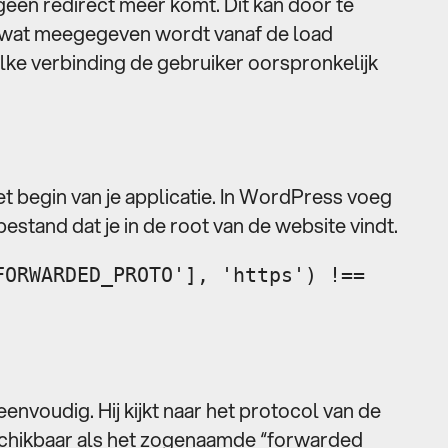
 geen redirect meer komt. Dit kan door te
” wat meegegeven wordt vanaf de load
lke verbinding de gebruiker oorspronkelijk
t begin van je applicatie. In WordPress voeg
bestand dat je in de root van de website vindt.
FORWARDED_PROTO'], 'https') !==
eenvoudig. Hij kijkt naar het protocol van de
eschikbaar als het zogenaamde “forwarded