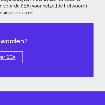
n voor de SEA (voor hetzelfde trefwoord)
ersies opleveren.
r worden?
ver SEA