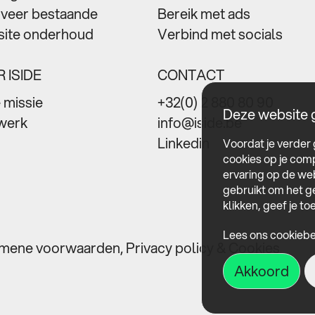
veer bestaande
Bereik met ads
ite onderhoud
Verbind met socials
 ISIDE
CONTACT
 missie
+32(0) 2 880 80 90
Deze website g
werk
info@iside.be
Linkedin
Voordat je verder
cookies op je com
ervaring op de web
gebruikt om het g
klikken, geef je t
Lees ons cookiebe
mene voorwaarden
,
Privacy policy & Cookies
Akkoord