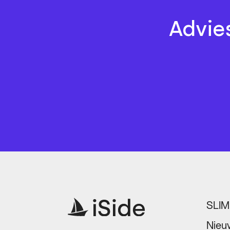
Advie
SLI
Nieu