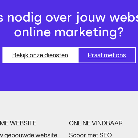
s nodig over jouw webs
online marketing?
Bekijk onze diensten
Praat met ons
MME WEBSITE
ONLINE VINDBAAR
w gebouwde website
Scoor met SEO